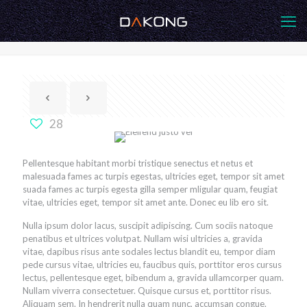
Eleifend justo vel
28
Pellentesque habitant morbi tristique senectus et netus et
malesuada fames ac turpis egestas, ultricies eget, tempor sit amet
suada fames ac turpis egesta gilla semper mligular quam, feugiat
vitae, ultricies eget, tempor sit amet ante. Donec eu lib ero sit.
Nulla ipsum dolor lacus, suscipit adipiscing. Cum sociis natoque
penatibus et ultrices volutpat. Nullam wisi ultricies a, gravida
vitae, dapibus risus ante sodales lectus blandit eu, tempor diam
pede cursus vitae, ultricies eu, faucibus quis, porttitor eros cursus
lectus, pellentesque eget, bibendum a, gravida ullamcorper quam.
Nullam viverra consectetuer. Quisque cursus et, porttitor risus.
Aliquam sem. In hendrerit nulla quam nunc, accumsan congue.